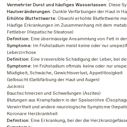
Vermehrter Durst und häufiges Wasserlassen:
 Diese Sy
Hautveränderungen:
 Dunkle Verfärbungen der Haut in Hau
Erhöhte Blutfettwerte:
 Obwohl erhöhte Blutfettwerte me
Häufige Erkrankungen im Zusammenhang mit dem metab
Fettleber (Hepatische Steatose)
Definition:
 Eine übermässige Ansammlung von Fett in der
Symptome:
 Im Frühstadium meist keine oder nur unspez
Leberzirrhose
Definition:
 Eine irreversible Schädigung der Leber, bei 
Symptome:
 Im Frühstadium oftmals keine oder nur unsp
Müdigkeit, Schwäche, Gewichtsverlust, Appetitlosigkeit
Gelbsucht (Gelbfärbung der Haut und Augen)
Juckreiz
Bauchschmerzen und Schwellungen (Aszites)
Blutungen aus Krampfadern in der Speiseröhre (Ösophag
Verwirrtheit und andere neurologische Symptome (hepat
Koronare Herzkrankheit
Definition:
 Eine Erkrankung, bei der die Herzkranzgefäss