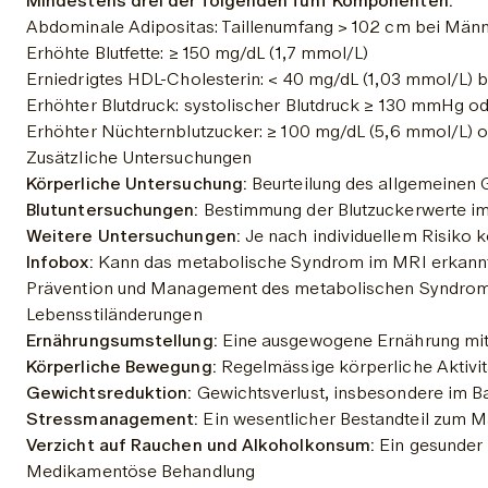
Mindestens drei der folgenden fünf Komponenten:
Abdominale Adipositas: Taillenumfang > 102 cm bei Männ
Erhöhte Blutfette: ≥ 150 mg/dL (1,7 mmol/L)
Erniedrigtes HDL-Cholesterin: < 40 mg/dL (1,03 mmol/L) 
Erhöhter Blutdruck: systolischer Blutdruck ≥ 130 mmHg o
Erhöhter Nüchternblutzucker: ≥ 100 mg/dL (5,6 mmol/L) o
Zusätzliche Untersuchungen
Körperliche Untersuchung:
 Beurteilung des allgemeinen
Blutuntersuchungen:
 Bestimmung der Blutzuckerwerte im
Weitere Untersuchungen:
 Je nach individuellem Risiko 
Infobox:
 Kann das metabolische Syndrom im MRI erkannt 
Prävention und Management des metabolischen Syndro
Lebensstiländerungen
Ernährungsumstellung:
 Eine ausgewogene Ernährung mit 
Körperliche Bewegung:
Regelmässige körperliche Aktivit
Gewichtsreduktion:
 Gewichtsverlust, insbesondere im Ba
Stressmanagement:
 Ein wesentlicher Bestandteil zum 
Verzicht auf Rauchen und Alkoholkonsum:
 Ein gesunder
Medikamentöse Behandlung