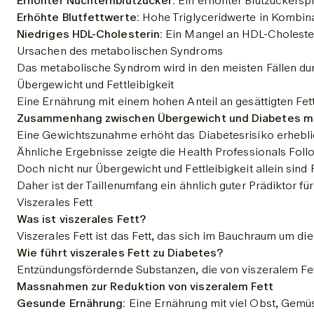
Erhöhter Nüchternblutzucker:
 Ein erhöhter Blutzuckers
Erhöhte Blutfettwerte:
 Hohe Triglyceridwerte in Kombina
Niedriges HDL-Cholesterin:
 Ein Mangel an HDL-Cholester
Ursachen des metabolischen Syndroms
Das metabolische Syndrom wird in den meisten Fällen du
Übergewicht und Fettleibigkeit
Eine Ernährung mit einem hohen Anteil an gesättigten Fett
Zusammenhang zwischen Übergewicht und Diabetes mel
Eine Gewichtszunahme erhöht das Diabetesrisiko erheblich
Ähnliche Ergebnisse zeigte die Health Professionals Foll
Doch nicht nur Übergewicht und Fettleibigkeit allein sin
Daher ist der Taillenumfang ein ähnlich guter Prädiktor f
Viszerales Fett
Was ist viszerales Fett?
Viszerales Fett ist das Fett, das sich im Bauchraum um d
Wie führt viszerales Fett zu Diabetes?
Entzündungsfördernde Substanzen, die von viszeralem Fett
Massnahmen zur Reduktion von viszeralem Fett
Gesunde Ernährung:
 Eine Ernährung mit viel Obst, Gemüs