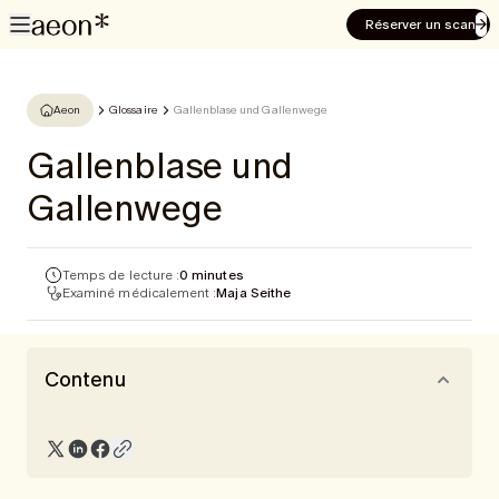
Réserver un scan
Aeon
Glossaire
Gallenblase und Gallenwege
Gallenblase und
Gallenwege
Temps de lecture :
0 minutes
Examiné médicalement :
Maja Seithe
Contenu