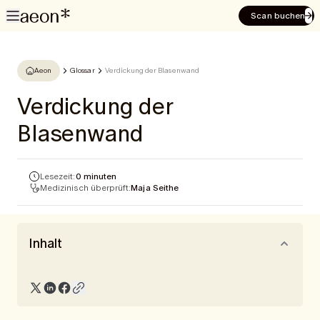
Scan buchen
Aeon
Glossar
Verdickung der Blasenwand
Verdickung der
Blasenwand
Lesezeit:
0 minuten
Medizinisch überprüft:
Maja Seithe
Inhalt