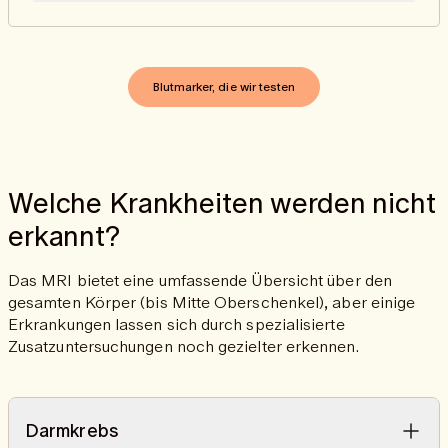
von Nierenschäden zu erkennen.
Durch die Analyse des TSH-Wertes können
Schilddrüsenstörungen wie eine Unter- oder Überfunktion
frühzeitig erkannt und deren Auswirkungen auf den
Stoffwechsel beurteilt werden.
Blutmarker, die wir testen
Welche Krankheiten werden nicht
erkannt?
Das MRI bietet eine umfassende Übersicht über den
gesamten Körper (bis Mitte Oberschenkel), aber einige
Erkrankungen lassen sich durch spezialisierte
Zusatzuntersuchungen noch gezielter erkennen.
Darmkrebs