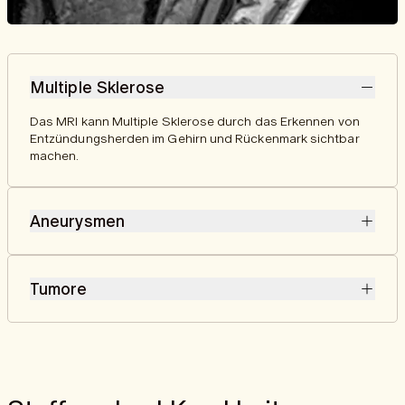
Multiple Sklerose
Das MRI kann Multiple Sklerose durch das Erkennen von
Entzündungsherden im Gehirn und Rückenmark sichtbar
machen.
Aneurysmen
Im MRI können Aneurysmen als auffällige Erweiterungen
oder Ausbuchtungen der Blutgefässe erkannt werden, die
Tumore
auf ein potenzielles Risiko für einen Schlaganfall
hinweisen.
Im MRI können Tumore durch abnormale
Gewebestrukturen oder ungewöhnliche
Signalveränderungen sichtbar gemacht werden, die auf
gutartige oder bösartige Wucherungen hinweisen.