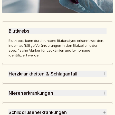
Blutkrebs
Blutkrebs kann durch unsere Blutanalyse erkannt werden,
indem auffällige Veränderungen in den Blutzellen oder
spezifische Marker für Leukämien und Lymphome
identifiziert werden.
Herzkrankheiten & Schlaganfall
Risikofaktoren für Herzkrankheiten und Schlaganfälle
können durch die Blutanalyse umfassend untersucht
Nierenerkrankungen
werden. Dabei werden Marker wie Cholesterinprofile (LDL,
HDL, Triglyceride), Entzündungswerte (CRP) sowie weitere
Unsere Blutanalyse untersucht Marker wie Kreatinin und
relevante Parameter analysiert, um ein genaues Bild des
die geschätzte glomeruläre Filtrationsrate (eGFR), um die
Herz-Kreislauf-Risikos zu erstellen.
Schilddrüsenerkrankungen
Filterfunktion der Nieren zu bewerten und frühe Anzeichen