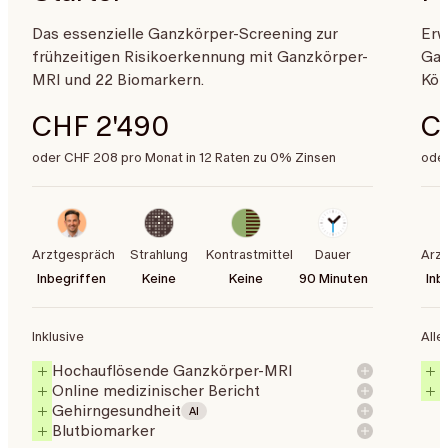
Das essenzielle Ganzkörper-Screening zur
Erw
frühzeitigen Risikoerkennung mit Ganzkörper-
Gan
MRI und 22 Biomarkern.
Kör
CHF 2'490
C
oder CHF 208 pro Monat in 12 Raten zu 0% Zinsen
oder
Arztgespräch
Strahlung
Kontrastmittel
Dauer
Arz
Inbegriffen
Keine
Keine
90 Minuten
Inb
Inklusive
Alle
Hochauflösende Ganzkörper-MRI
Online medizinischer Bericht
Gehirngesundheit
AI
Blutbiomarker