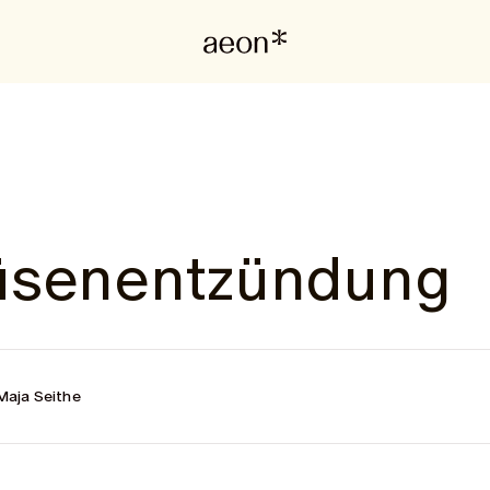
üsenentzündung
Maja Seithe