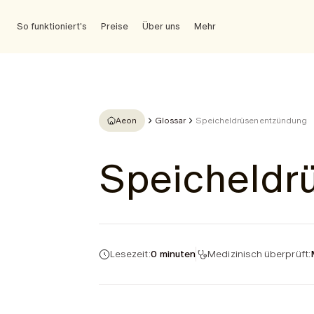
So funktioniert's
Preise
Über uns
Mehr
Aeon
Glossar
Speicheldrüsenentzündung
Speicheldr
Lesezeit:
0 minuten
Medizinisch überprüft: