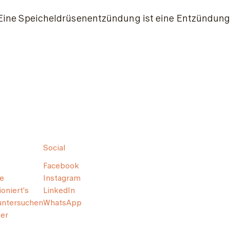
Eine Speicheldrüsenentzündung ist eine Entzündung d
Social
Facebook
e
Instagram
oniert's
LinkedIn
untersuchen
WhatsApp
er