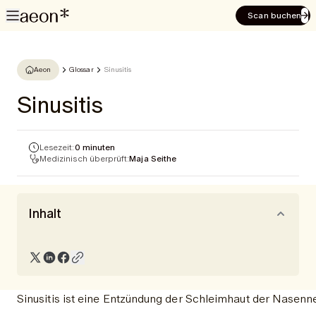
Scan buchen
Aeon
Glossar
Sinusitis
Sinusitis
Lesezeit:
0 minuten
Medizinisch überprüft:
Maja Seithe
Inhalt
Sinusitis ist eine Entzündung der Schleimhaut der Nase