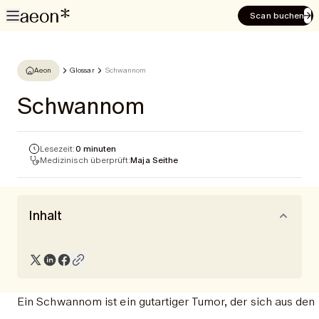
Scan buchen
Aeon
Glossar
Schwannom
Schwannom
Lesezeit:
0 minuten
Medizinisch überprüft:
Maja Seithe
Inhalt
Ein Schwannom ist ein gutartiger Tumor, der sich aus den