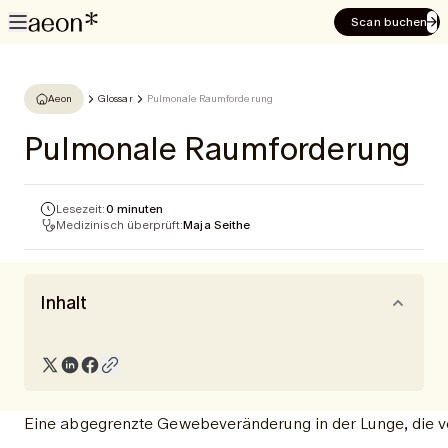
Scan buchen
Aeon
Glossar
Pulmonale Raumforderung
Pulmonale Raumforderung
Lesezeit:
0 minuten
Medizinisch überprüft:
Maja Seithe
Inhalt
Eine abgegrenzte Gewebeveränderung in der Lunge, die v