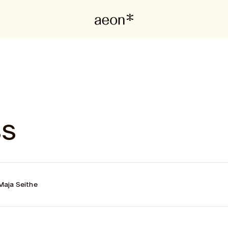
ss
Maja Seithe