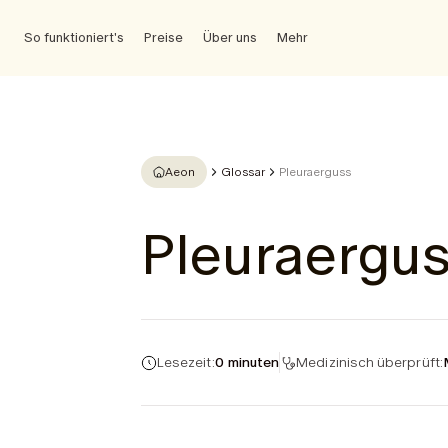
So funktioniert's
Preise
Über uns
Mehr
Aeon
Glossar
Pleuraerguss
Pleuraergu
Lesezeit:
0 minuten
Medizinisch überprüft: