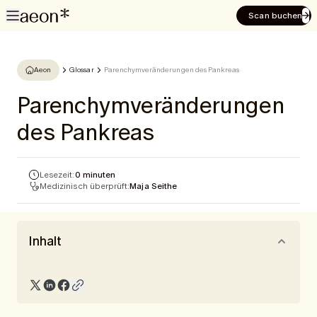
Scan buchen
Aeon
Glossar
Parenchymveränderungen des Pankreas
Parenchymveränderungen
des Pankreas
Lesezeit:
0 minuten
Medizinisch überprüft:
Maja Seithe
Inhalt