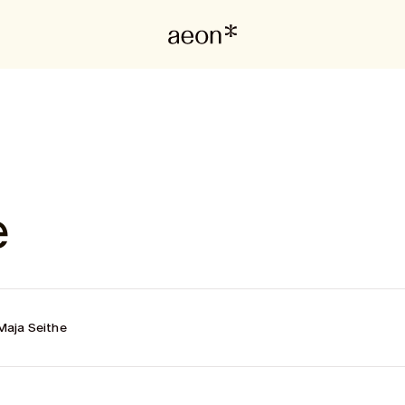
e
Maja Seithe