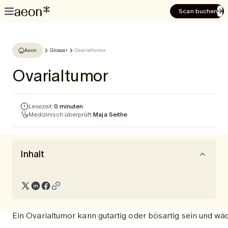
Scan buchen
Aeon
Glossar
Ovarialtumor
Ovarialtumor
Lesezeit:
0 minuten
Medizinisch überprüft:
Maja Seithe
Inhalt
Ein Ovarialtumor kann gutartig oder bösartig sein und wä