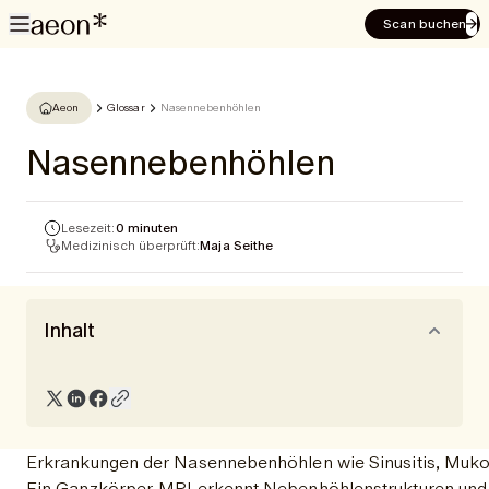
Scan buchen
Aeon
Glossar
Nasennebenhöhlen
Nasennebenhöhlen
Lesezeit:
0 minuten
Medizinisch überprüft:
Maja Seithe
Inhalt
Erkrankungen der Nasennebenhöhlen wie Sinusitis, Muko
Ein Ganzkörper-MRI erkennt Nebenhöhlenstrukturen und 