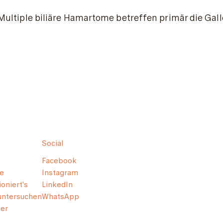
Multiple biliäre Hamartome betreffen primär die Gal
Social
Facebook
e
Instagram
oniert's
LinkedIn
untersuchen
WhatsApp
er