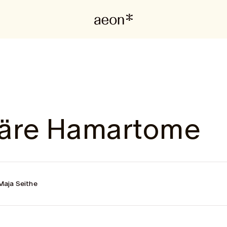
liäre Hamartome
Maja Seithe