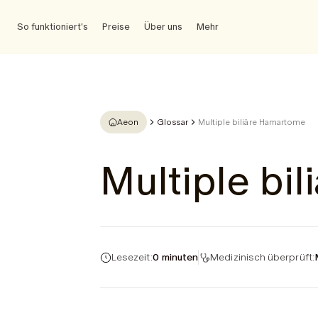
So funktioniert's
Preise
Über uns
Mehr
Aeon
Glossar
Multiple biliäre Hamartome
Multiple bi
Lesezeit:
0 minuten
Medizinisch überprüft: