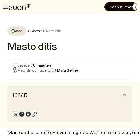
Scan buchen
Aeon
Glossar
Mastoiditis
Mastoiditis
Lesezeit:
0 minuten
Medizinisch überprüft:
Maja Seithe
Inhalt
Mastoiditis ist eine Entzündung des Warzenfortsatzes, ein