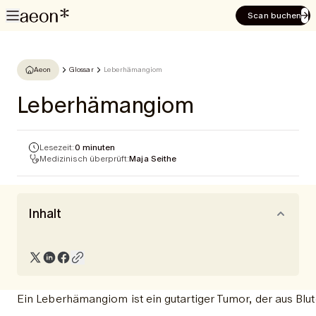
Scan buchen
Aeon
Glossar
Leberhämangiom
Leberhämangiom
Lesezeit:
0 minuten
Medizinisch überprüft:
Maja Seithe
Inhalt
Ein Leberhämangiom ist ein gutartiger Tumor, der aus Blu