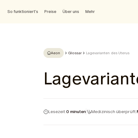
So funktioniert's
Preise
Über uns
Mehr
Aeon
Glossar
Lagevarianten des Uterus
Lagevariant
Lesezeit:
0 minuten
Medizinisch überprüft: