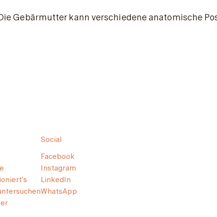
Die Gebärmutter kann verschiedene anatomische Posit
Social
Facebook
e
Instagram
oniert's
LinkedIn
untersuchen
WhatsApp
er