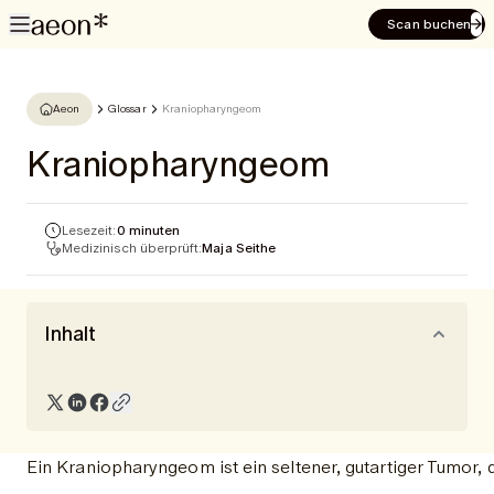
Scan buchen
Aeon
Glossar
Kraniopharyngeom
Kraniopharyngeom
Lesezeit:
0 minuten
Medizinisch überprüft:
Maja Seithe
Inhalt
Ein Kraniopharyngeom ist ein seltener, gutartiger Tumor,