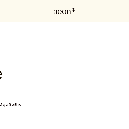
e
Maja Seithe