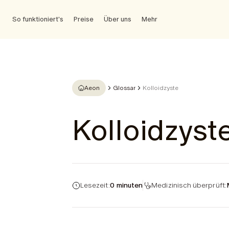
So funktioniert's
Preise
Über uns
Mehr
Aeon
Glossar
Kolloidzyste
Kolloidzyst
Lesezeit:
0 minuten
Medizinisch überprüft: