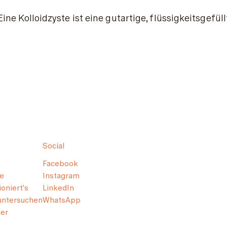
Eine Kolloidzyste ist eine gutartige, flüssigkeitsgefül
Social
Facebook
e
Instagram
oniert's
LinkedIn
untersuchen
WhatsApp
er