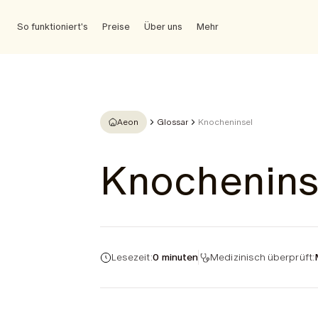
So funktioniert's
Preise
Über uns
Mehr
Aeon
Glossar
Knocheninsel
Knochenins
Lesezeit:
0 minuten
Medizinisch überprüft: