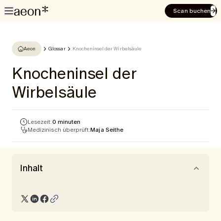
Scan buchen
Aeon
Glossar
Knocheninsel der Wirbelsäule
Knocheninsel der
Wirbelsäule
Lesezeit:
0 minuten
Medizinisch überprüft:
Maja Seithe
Inhalt