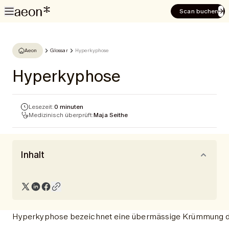
Scan buchen
Aeon
Glossar
Hyperkyphose
Hyperkyphose
Lesezeit:
0 minuten
Medizinisch überprüft:
Maja Seithe
Inhalt
Hyperkyphose bezeichnet eine übermässige Krümmung der 