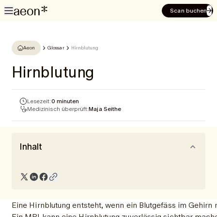
Scan buchen
Aeon
Glossar
Hirnblutung
Hirnblutung
Lesezeit:
0 minuten
Medizinisch überprüft:
Maja Seithe
Inhalt
Eine Hirnblutung entsteht, wenn ein Blutgefäss im Gehir
Ein MRI kann eine Hirnblutung zuverlässig sichtbar machen