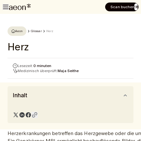
Scan buchen
Aeon
Glossar
Herz
Herz
Lesezeit:
0 minuten
Medizinisch überprüft:
Maja Seithe
Inhalt
Herzerkrankungen betreffen das Herzgewebe oder die umg
Ein Ganzkörper-MRI ermöglicht hochauflösende Bilder, d