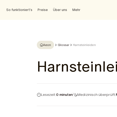
So funktioniert's
Preise
Über uns
Mehr
Aeon
Glossar
Harnsteinleiden
Harnsteinle
Lesezeit:
0 minuten
Medizinisch überprüft: