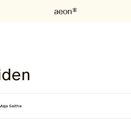
iden
Maja Seithe