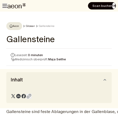
Scan buchen
Aeon
Glossar
Gallensteine
Gallensteine
Lesezeit:
0 minuten
Medizinisch überprüft:
Maja Seithe
Inhalt
Gallensteine sind feste Ablagerungen in der Gallenblas