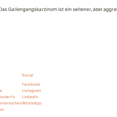
Das Gallengangskarzinom ist ein seltener, aber aggre
Social
Facebook
e
Instagram
oniert's
LinkedIn
untersuchen
WhatsApp
er