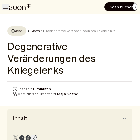
Scan buchen
Aeon
Glossar
Degenerative Veränderungen des Kniegelenks
Degenerative
Veränderungen des
Kniegelenks
Lesezeit:
0 minuten
Medizinisch überprüft:
Maja Seithe
Inhalt