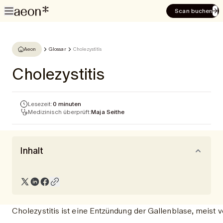
Scan buchen
Aeon
Glossar
Cholezystitis
Cholezystitis
Lesezeit:
0 minuten
Medizinisch überprüft:
Maja Seithe
Inhalt
Cholezystitis ist eine Entzündung der Gallenblase, meist