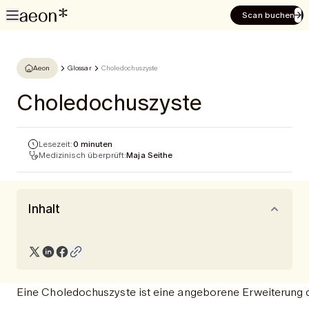
Scan buchen
Aeon
Glossar
Choledochuszyste
Choledochuszyste
Lesezeit:
0 minuten
Medizinisch überprüft:
Maja Seithe
Inhalt
Eine Choledochuszyste ist eine angeborene Erweiterung de