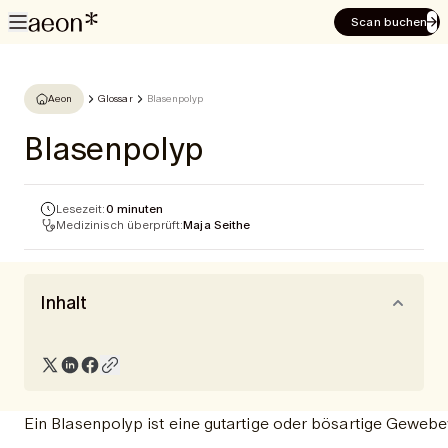
Scan buchen
Aeon
Glossar
Blasenpolyp
Blasenpolyp
Lesezeit:
0 minuten
Medizinisch überprüft:
Maja Seithe
Inhalt
Ein Blasenpolyp ist eine gutartige oder bösartige Geweb