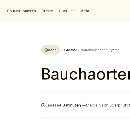
So funktioniert's
Preise
Über uns
Mehr
Aeon
Glossar
Bauchaortenaneurysma
Bauchaort
Lesezeit:
0 minuten
Medizinisch überprüft: