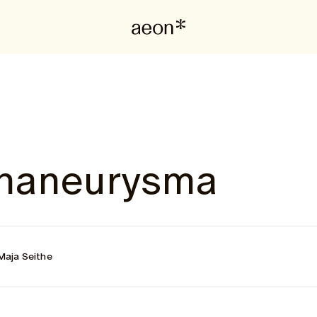
enaneurysma
Maja Seithe