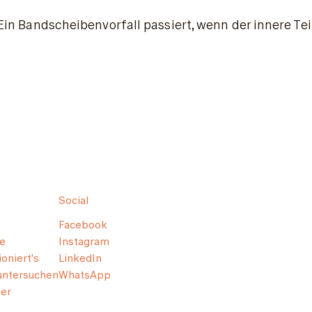
Ein Bandscheibenvorfall passiert, wenn der innere T
Social
Facebook
e
Instagram
oniert's
LinkedIn
untersuchen
WhatsApp
er