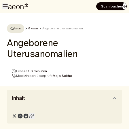
Scan buchen
Aeon
Glossar
Angeborene Uterusanomalien
Angeborene
Uterusanomalien
Lesezeit:
0 minuten
Medizinisch überprüft:
Maja Seithe
Inhalt