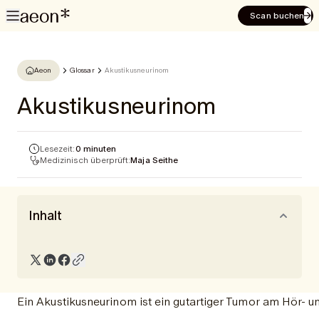
Scan buchen
Aeon
Glossar
Akustikusneurinom
Akustikusneurinom
Lesezeit:
0 minuten
Medizinisch überprüft:
Maja Seithe
Inhalt
Ein Akustikusneurinom ist ein gutartiger Tumor am Hör- un