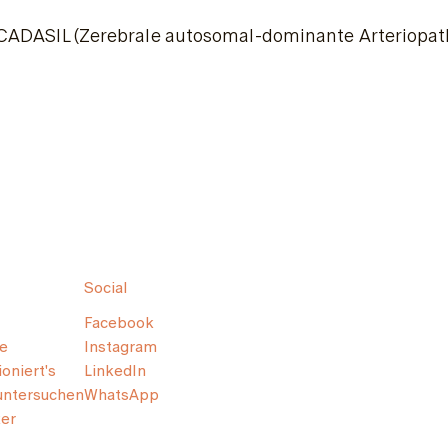
CADASIL (Zerebrale autosomal-dominante Arteriopathie
Social
Facebook
e
Instagram
oniert's
LinkedIn
untersuchen
WhatsApp
er