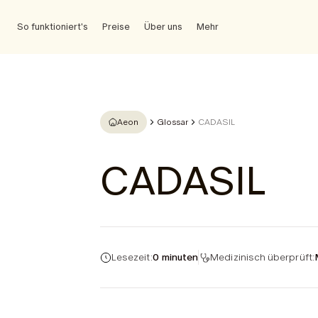
So funktioniert's
Preise
Über uns
Mehr
Aeon
Glossar
CADASIL
CADASIL
Lesezeit:
0 minuten
Medizinisch überprüft: