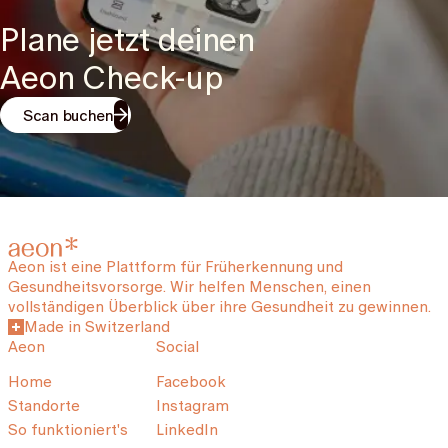
Plane jetzt deinen
Aeon Check-up
Scan buchen
Aeon ist eine Plattform für Früherkennung und
Gesundheitsvorsorge. Wir helfen Menschen, einen
vollständigen Überblick über ihre Gesundheit zu gewinnen.
Made in Switzerland
Aeon
Social
Home
Facebook
Standorte
Instagram
So funktioniert's
LinkedIn