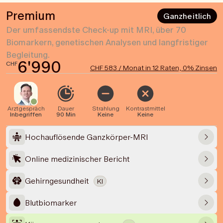
Premium
Ganzheitlich
Der umfassendste Check-up mit MRI, über 70
Biomarkern, genetischen Analysen und langfristiger
Begleitung.
6'990
CHF
CHF 583 / Monat in 12 Raten, 0% Zinsen
Arztgespräch
Dauer
Strahlung
Kontrastmittel
Inbegriffen
90 Min
Keine
Keine
Hochauflösende Ganzkörper-MRI
Online medizinischer Bericht
Gehirngesundheit
KI
Blutbiomarker