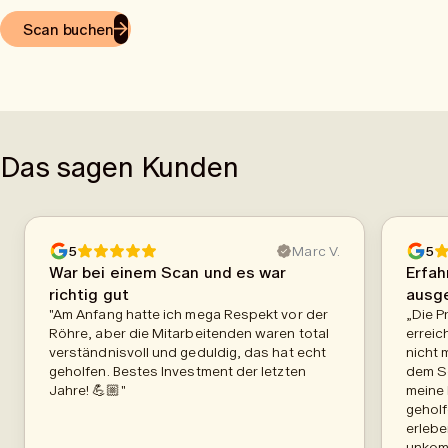
Scan buchen
Das sagen Kunden
5
Marc V.
5
War bei einem Scan und es war
Erfah
richtig gut
ausg
"Am Anfang hatte ich mega Respekt vor der
„Die P
Röhre, aber die Mitarbeitenden waren total
erreic
verständnisvoll und geduldig, das hat echt
nicht 
geholfen. Bestes Investment der letzten
dem S
Jahre! 💪🏼"
meine 
geholf
erlebe
unkomp