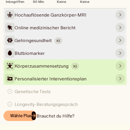
Inbegriffen
90 Min
Keine
Keine
Hochauflösende Ganzkörper-MRI
Online medizinischer Bericht
Gehirngesundheit
KI
Blutbiomarker
Körperzusammensetzung
KI
Personalisierter Interventionsplan
Genetische Tests
Longevity-Beratungsgespräch
Brauchst du Hilfe?
Wähle Plus