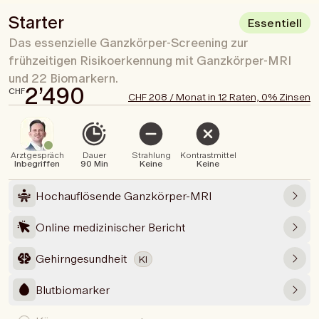
Starter
Essentiell
Das essenzielle Ganzkörper-Screening zur
frühzeitigen Risikoerkennung mit Ganzkörper-MRI
und 22 Biomarkern.
2’490
CHF
CHF 208 / Monat in 12 Raten, 0% Zinsen
Arztgespräch
Dauer
Strahlung
Kontrastmittel
Inbegriffen
90 Min
Keine
Keine
Hochauflösende Ganzkörper-MRI
Online medizinischer Bericht
Gehirngesundheit
KI
Blutbiomarker