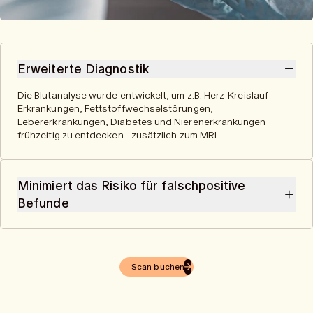
Erweiterte Diagnostik
Die Blutanalyse wurde entwickelt, um z.B. Herz-Kreislauf-
Erkrankungen, Fettstoffwechselstörungen,
Lebererkrankungen, Diabetes und Nierenerkrankungen
frühzeitig zu entdecken - zusätzlich zum MRI.
Minimiert das Risiko für falschpositive
Befunde
Wir integrieren Blut- und Bilddaten, um potenzielle Befunde
miteinander abzugleichen und so die Anzahl der falsch-
positiven Ergebnisse zu minimieren. Diese Integration
Scan buchen
multimodaler Daten ermöglicht eine fundiertere und
umfassende Gesundheitsanalyse.