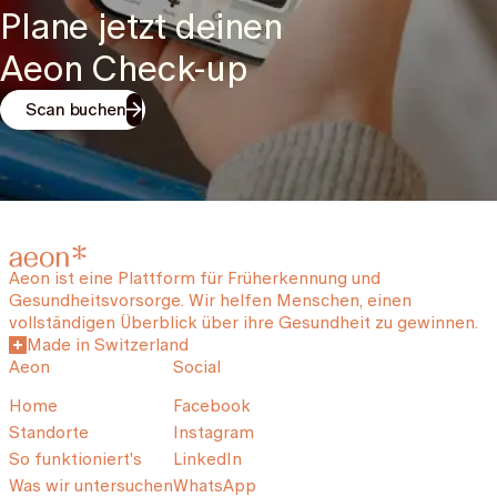
Plane jetzt deinen
Aeon Check-up
Scan buchen
Aeon ist eine Plattform für Früherkennung und
Gesundheitsvorsorge. Wir helfen Menschen, einen
vollständigen Überblick über ihre Gesundheit zu gewinnen.
Made in Switzerland
Aeon
Social
Home
Facebook
Standorte
Instagram
So funktioniert's
LinkedIn
Was wir untersuchen
WhatsApp