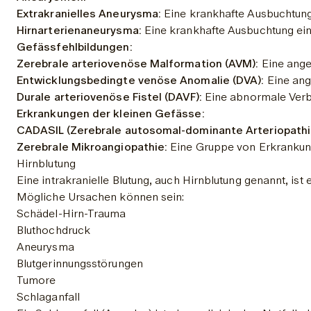
Extrakranielles Aneurysma:
 Eine krankhafte Ausbuchtung 
Hirnarterienaneurysma:
 Eine krankhafte Ausbuchtung ein
Gefässfehlbildungen:
Zerebrale arteriovenöse Malformation (AVM):
 Eine ange
Entwicklungsbedingte venöse Anomalie (DVA):
 Eine ang
Durale arteriovenöse Fistel (DAVF):
 Eine abnormale Verbi
Erkrankungen der kleinen Gefässe:
CADASIL (Zerebrale autosomal-dominante Arteriopathie
Zerebrale Mikroangiopathie:
 Eine Gruppe von Erkrankun
Hirnblutung
Eine intrakranielle Blutung, auch Hirnblutung genannt, is
Mögliche Ursachen können sein:
Schädel-Hirn-Trauma
Bluthochdruck
Aneurysma
Blutgerinnungsstörungen
Tumore
Schlaganfall