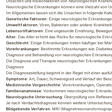
Ursachen und Risikofaktoren von neurologischen Krankh
Neurologische Erkrankungen können eine Vielzahl von Urs
Im Allgemeinen lassen sich die Ursachen in folgende Kate
Genetische Faktoren:
 Einige neurologische Erkrankunge
Umweltfaktoren:
 Viren, Bakterien oder andere Krankhei
Lebensstilfaktoren:
 Eine ungesunde Ernährung, Bewegun
Alter:
 Das Alter erhöht das Risiko für neurologische Er
Geschlecht:
 Einige Erkrankungen treten häufiger bei M
Vorerkrankungen:
 Bestimmte Erkrankungen wie Diabetes,
Diagnose und Behandlung von neurologischen Erkrankun
Die Diagnose und Therapie neurologischer Erkrankungen e
Diagnose
Die Diagnosestellung beginnt in der Regel mit einer aus
Symptome:
 Art, Dauer, Schweregrad und Verlauf der Be
Medizinische Vorgeschichte:
 Vorerkrankungen, Operat
Familienanamnese:
 Vorkommen neurologischer Erkrankun
Neurologische Untersuchung:
 Überprüfung von Reflexen,
Je nach Verdachtsdiagnose können weitere Untersuchunge
Bildgebende Verfahren:
 MRI (Magnetresonanztomographi