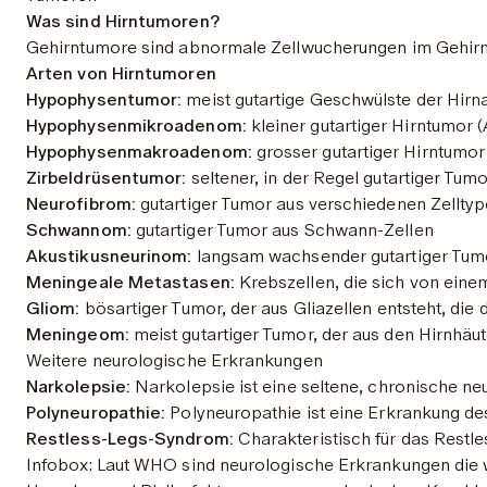
Was sind Hirntumoren?
Gehirntumore sind abnormale Zellwucherungen im Gehirn o
Arten von Hirntumoren
Hypophysentumor:
 meist gutartige Geschwülste der Hi
Hypophysenmikroadenom:
 kleiner gutartiger Hirntumo
Hypophysenmakroadenom:
 grosser gutartiger Hirntum
Zirbeldrüsentumor:
 seltener, in der Regel gutartiger Tumo
Neurofibrom:
 gutartiger Tumor aus verschiedenen Zellty
Schwannom:
 gutartiger Tumor aus Schwann-Zellen
Akustikusneurinom:
 langsam wachsender gutartiger Tum
Meningeale Metastasen:
 Krebszellen, die sich von eine
Gliom:
 bösartiger Tumor, der aus Gliazellen entsteht, die
Meningeom:
 meist gutartiger Tumor, der aus den Hirnhäu
Weitere neurologische Erkrankungen
Narkolepsie:
 Narkolepsie ist eine seltene, chronische n
Polyneuropathie:
 Polyneuropathie ist eine Erkrankung d
Restless-Legs-Syndrom:
 Charakteristisch für das Rest
Infobox: Laut WHO sind neurologische Erkrankungen die 