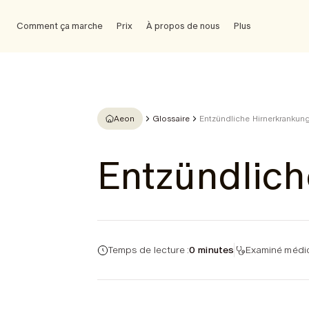
Comment ça marche
Prix
À propos de nous
Plus
Aeon
Glossaire
Entzündliche Hirnerkrankun
Entzündlic
Temps de lecture :
0 minutes
Examiné médic