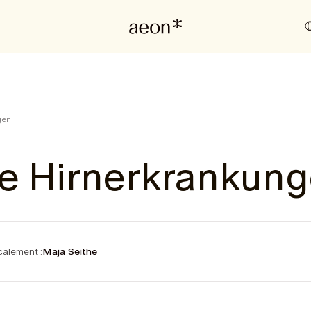
gen
he Hirnerkrankun
alement :
Maja Seithe