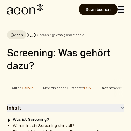
Scan buchen
...
Aeon
Screening: Was gehört dazu?
Screening: Was gehört
dazu?
Autor:
Carolin
Medizinischer Gutachter:
Felix
Faktenchecker:
Ele
Inhalt
Was ist Screening?
Warum ist ein Screening sinnvoll?