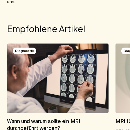
uns.
Empfohlene Artikel
Diagnostik
Dia
Wann und warum sollte ein MRI
MRI 1
durchgeführt werden?
Mai, 202