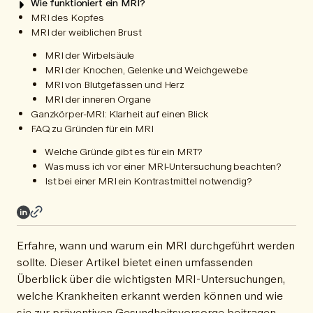
Wie funktioniert ein MRI?
MRI des Kopfes
MRI der weiblichen Brust
MRI der Wirbelsäule
MRI der Knochen, Gelenke und Weichgewebe
MRI von Blutgefässen und Herz
MRI der inneren Organe
Ganzkörper-MRI: Klarheit auf einen Blick
FAQ zu Gründen für ein MRI
Welche Gründe gibt es für ein MRT?
Was muss ich vor einer MRI-Untersuchung beachten?
Ist bei einer MRI ein Kontrastmittel notwendig?
Erfahre, wann und warum ein MRI durchgeführt werden
sollte. Dieser Artikel bietet einen umfassenden
Überblick über die wichtigsten MRI-Untersuchungen,
welche Krankheiten erkannt werden können und wie
sie zur präventiven Gesundheitsvorsorge beitragen.