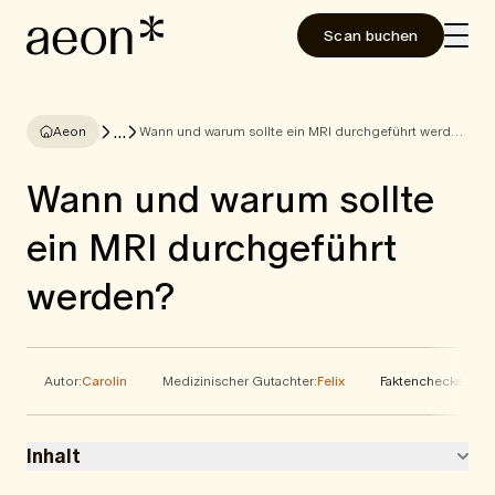
Scan buchen
...
Aeon
Wann und warum sollte ein MRI durchgeführt werden?
Wann und warum sollte
ein MRI durchgeführt
werden?
Autor:
Carolin
Medizinischer Gutachter:
Felix
Faktenchecker:
Ele
Inhalt