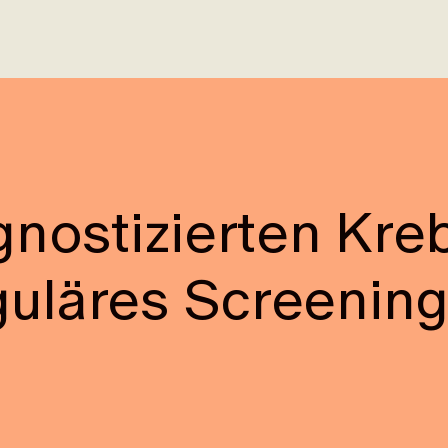
agnostizierten Kr
uläres Screening 