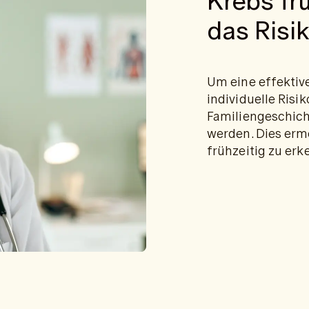
Krebs fr
das Risi
Um eine effektiv
individuelle Risi
Familiengeschich
werden. Dies erm
frühzeitig zu er