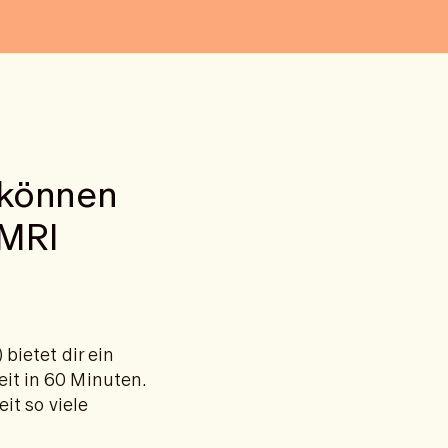
 können
-MRI
bietet dir ein
t in 60 Minuten.
it so viele