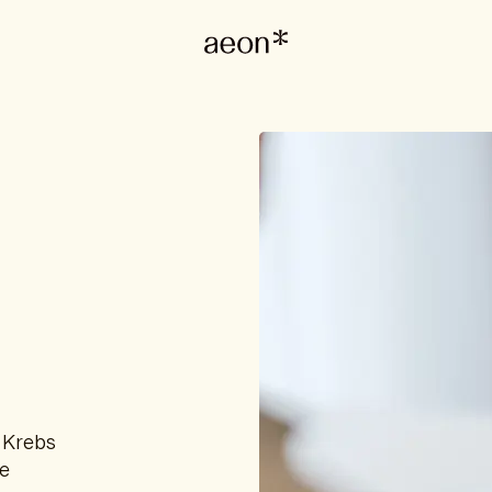
 Krebs
e