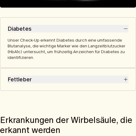
Diabetes
Unser Check-Up erkennt Diabetes durch eine umfassende
Blutanalyse, die wichtige Marker wie den Langzeitblutzucker
(HbA1c) untersucht, um frühzeitig Anzeichen für Diabetes zu
identifizieren.
Fettleber
Unsere Blutanalyse kann Anzeichen einer Fettleber erkennen,
wie erhöhte Leberwerte (z. B. ALT, GGT), die auf eine gestörte
Leberfunktion hinweisen.
Erkrankungen der Wirbelsäule, die
erkannt werden