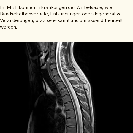
Im MRT können Erkrankungen der Wirbelsäule, wie
Bandscheibenvorfälle, Entzündungen oder degenerative
Veränderungen, präzise erkannt und umfassend beurteilt
werden.