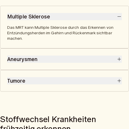
Multiple Sklerose
Das MRT kann Multiple Sklerose durch das Erkennen von
Entzündungsherden im Gehirn und Rückenmark sichtbar
machen.
Aneurysmen
Im MRT können Aneurysmen als auffällige Erweiterungen oder
Ausbuchtungen der Blutgefäße erkannt werden, die auf ein
Tumore
potenzielles Risiko für einen Schlaganfall hinweisen.
Im MRT können Tumore durch abnormale Gewebestrukturen
oder ungewöhnliche Signalveränderungen sichtbar gemacht
werden, die auf gutartige oder bösartige Wucherungen
hinweisen.
Stoffwechsel Krankheiten
frühzeitig erkennen