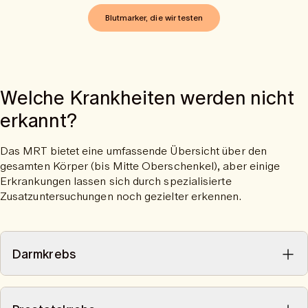
frühzeitig erkannt und deren Auswirkungen auf den
Stoffwechsel beurteilt werden.
Blutmarker, die wir testen
Welche Krankheiten werden nicht
erkannt?
Das MRT bietet eine umfassende Übersicht über den
gesamten Körper (bis Mitte Oberschenkel), aber einige
Erkrankungen lassen sich durch spezialisierte
Zusatzuntersuchungen noch gezielter erkennen.
Darmkrebs
Eine Darmspiegelung ermöglicht die direkte Betrachtung der
Darmschleimhaut und das Entfernen von Polypen, was mit
einem MRT nicht möglich ist.