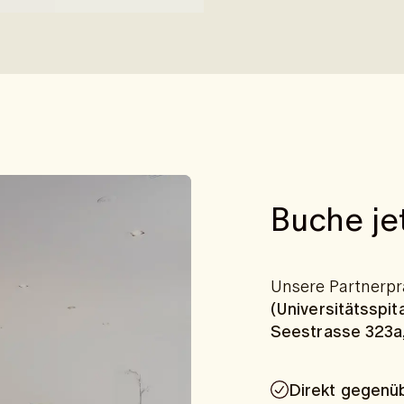
 du eine online
Buche je
Unsere Partnerpra
(Universitätsspita
Seestrasse 323a,
Direkt gegenü