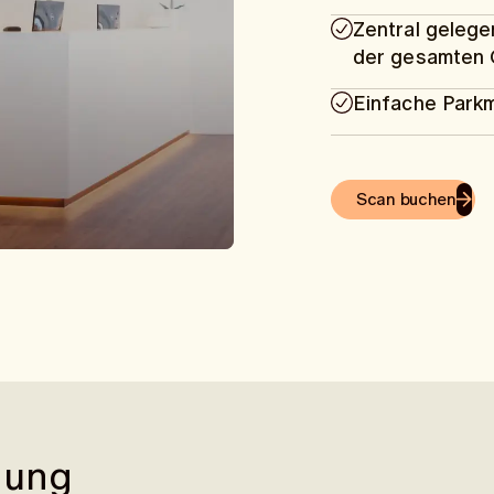
Zentral gelege
der gesamten 
Einfache Parkm
Scan buchen
nung