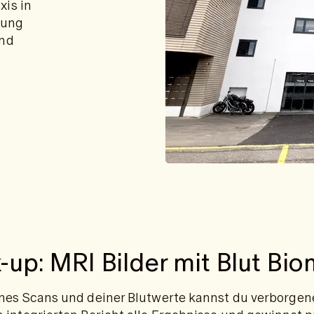
xis in
nung
und
up: MRI Bilder mit Blut Bio
nes Scans und deiner Blutwerte kannst du verborgen