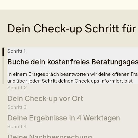
Dein Check-up Schritt für 
Schritt 1
Buche dein kostenfreies Beratungsge
In einem Erstgespräch beantworten wir deine offenen Frag
und über jeden Schritt deinen Check-ups informiert bist.
Schritt 2
Dein Check-up vor Ort
Schritt 3
In einer Partnerklinik wirst du empfangen und über deine 
Deine Ergebnisse in 4 Werktagen
wird Blut abgenommen und es erfolgt ein 50-minütiger M
90 Minuten für die gesamte Untersuchung ein.
Schritt 4
4 Werktage nach deinem Check-up, erhältst du leicht vers
Deine Nachbesprechung
App.