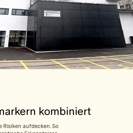
markern kombiniert
e Risiken aufdecken. So