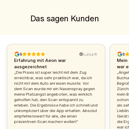
Das sagen Kunden
5
Luisa R.
5
Erfahrung mit Aeon war
Mein 
ausgezeichnet
war e
„Die Praxis ist super leicht mit dem Zug
„Ange
erreichbar, was sehr praktisch war, da ich
Buchu
nicht mit dem Auto anreisen musste. Vor
Begrüß
dem Scan wurde mir ein Nasenspray gegen
Zürich
meine Platzangst angeboten, was wirklich
mein B
geholfen hat, den Scan entspannt zu
schon 
erleben. Die Ergebnisse habe ich schnell und
als se
unkompliziert über die App erhalten. Absolut
Liebli
empfehlenswert für alle, die einen
Gerät 
präventiven Scan machen wollen!"
die Er
war ic