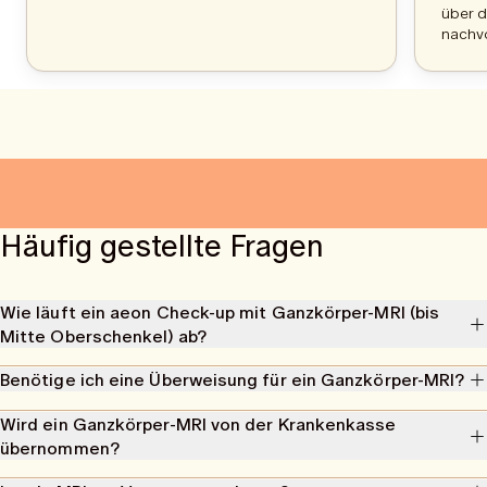
über d
nachvo
Häufig gestellte Fragen
Wie läuft ein aeon Check-up mit Ganzkörper-MRI (bis
Mitte Oberschenkel) ab?
Ein
MRI bei aeon
verläuft strahlungsfrei, ohne Kontrastmittel und
Benötige ich eine Überweisung für ein Ganzkörper-MRI?
dauert etwa
50 Minuten
. Der Scan erfasst den gesamten Körper bis
zur Mitte des Oberschenkels
, also Kopf, Gehirn, innere Organe,
Nein, für ein
Ganzkörper-MRI bei aeon
benötigst du keine
Wird ein Ganzkörper-MRI von der Krankenkasse
Wirbelsäule und Gefäße.
Überweisung.
übernommen?
Bei jedem unserer
Check-ups
ist zusätzlich eine
Blutanalyse
Die Kosten werden jedoch nicht von der
Grundversicherung
enthalten, die wichtige Biomarker für Herz-Kreislauf-Gesundheit,
übernommen. Einige
Zusatzversicherungen
erstatten einen Teil der