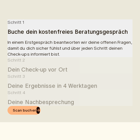
Schritt 1
Buche dein kostenfreies Beratungsgespräch
In einem Erstgespräch beantworten wir deine offenen Fragen,
damit du dich sicher fühlst und über jeden Schritt deinen
Check-ups informiert bist.
Schritt 2
Dein Check-up vor Ort
Schritt 3
In einer Partnerklinik wirst du empfangen und über deine
Deine Ergebnisse in 4 Werktagen
Untersuchungen aufgeklärt. Dir wird Blut abgenommen und es
erfolgt ein 50-minütiger MRI-Scan. Ingesamt planen wir 90
Schritt 4
4 Werktage nach deinem Check-up, erhältst du leicht
Minuten für die gesamte Untersuchung ein.
Deine Nachbesprechung
verständliche Ergebnisse in der App.
Scan buchen
Nachdem du die Ergebnisse per App erhalten hast, kannst du
eine online Nachbesprechung mit einem unserer Ärzte
buchen.