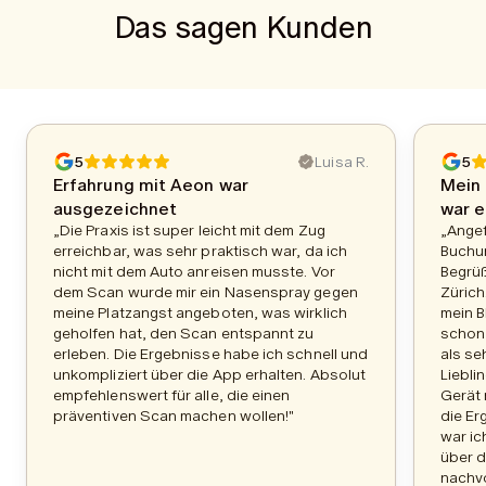
Das sagen Kunden
5
Luisa R.
5
Erfahrung mit Aeon war
Mein 
ausgezeichnet
war e
„Die Praxis ist super leicht mit dem Zug
„Ange
erreichbar, was sehr praktisch war, da ich
Buchu
nicht mit dem Auto anreisen musste. Vor
Begrüß
dem Scan wurde mir ein Nasenspray gegen
Zürich
meine Platzangst angeboten, was wirklich
mein B
geholfen hat, den Scan entspannt zu
schon 
erleben. Die Ergebnisse habe ich schnell und
als se
unkompliziert über die App erhalten. Absolut
Liebli
empfehlenswert für alle, die einen
Gerät 
präventiven Scan machen wollen!"
die Er
war ic
über d
nachvo