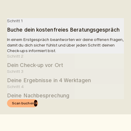
Schritt 1
Buche dein kostenfreies Beratungsgespräch
In einem Erstgespräch beantworten wir deine offenen Fragen,
damit du dich sicher fühlst und über jeden Schritt deinen
Check-ups informiert bist.
Schritt 2
Dein Check-up vor Ort
Schritt 3
In einer Partnerklinik wirst du empfangen und über deine
Deine Ergebnisse in 4 Werktagen
Untersuchungen aufgeklärt. Dir wird Blut abgenommen und es
erfolgt ein 50-minütiger MRI-Scan. Ingesamt planen wir 90
Schritt 4
4 Werktage nach deinem Check-up, erhältst du leicht
Minuten für die gesamte Untersuchung ein.
Deine Nachbesprechung
verständliche Ergebnisse in der App.
Scan buchen
Nachdem du die Ergebnisse per App erhalten hast, kannst du
eine online Nachbesprechung mit einem unserer Ärzte
buchen.