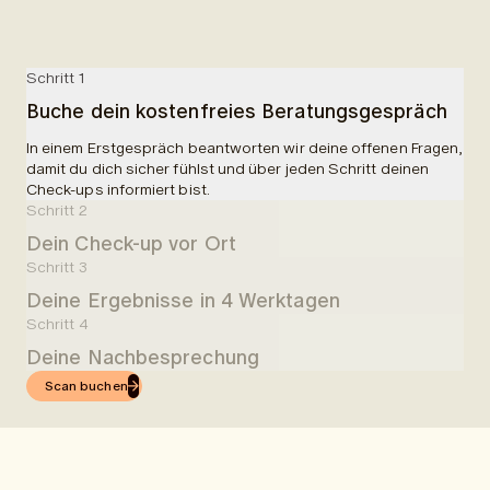
Schritt 1
Buche dein kostenfreies Beratungsgespräch
In einem Erstgespräch beantworten wir deine offenen Fragen,
damit du dich sicher fühlst und über jeden Schritt deinen
Check-ups informiert bist.
Schritt 2
Dein Check-up vor Ort
Schritt 3
In einer Partnerklinik wirst du empfangen und über deine
Deine Ergebnisse in 4 Werktagen
Untersuchungen aufgeklärt. Dir wird Blut abgenommen und es
erfolgt ein 50-minütiger MRI-Scan. Ingesamt planen wir 90
Schritt 4
4 Werktage nach deinem Check-up, erhältst du leicht
Minuten für die gesamte Untersuchung ein.
Deine Nachbesprechung
verständliche Ergebnisse in der App.
Scan buchen
Nachdem du die Ergebnisse per App erhalten hast, kannst du
eine online Nachbesprechung mit einem unserer Ärzte
buchen.