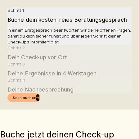
Schritt 1
Buche dein kostenfreies Beratungsgespräch
In einem Erstgespräch beantworten wir deine offenen Fragen,
damit du dich sicher fühlst und über jeden Schritt deinen
Check-ups informiert bist.
Schritt 2
Dein Check-up vor Ort
Schritt 3
In einer Partnerklinik wirst du empfangen und über deine
Deine Ergebnisse in 4 Werktagen
Untersuchungen aufgeklärt. Dir wird Blut abgenommen und es
erfolgt ein 50-minütiger MRI-Scan. Ingesamt planen wir 90
Schritt 4
4 Werktage nach deinem Check-up, erhältst du leicht
Minuten für die gesamte Untersuchung ein.
Deine Nachbesprechung
verständliche Ergebnisse in der App.
Scan buchen
Nachdem du die Ergebnisse per App erhalten hast, kannst du
eine online Nachbesprechung mit einem unserer Ärzte
buchen.
Buche jetzt deinen Check-up