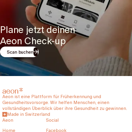
Plane jetzt deinen
Aeon Check-up
Scan buchen
Aeon ist eine Plattform für Früherkennung und
Gesundheitsvorsorge. Wir helfen Menschen, einen
vollständigen Überblick über ihre Gesundheit zu gewinnen.
Made in Switzerland
Aeon
Social
Home
Facebook