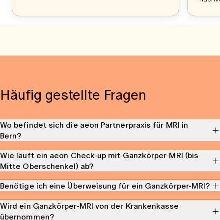
Häufig gestellte Fragen
Wo befindet sich die aeon Partnerpraxis für MRI in
Bern?
Unsere
Partnerpraxis für MRI in Bern
liegt in der
Marktgasse 6/8,
Wie läuft ein aeon Check-up mit Ganzkörper-MRI (bis
3011 Bern
, direkt in der Altstadt.
Mitte Oberschenkel) ab?
Ein
MRI bei aeon
verläuft strahlungsfrei, ohne Kontrastmittel und
Benötige ich eine Überweisung für ein Ganzkörper-MRI?
dauert etwa
50 Minuten
. Der Scan erfasst den gesamten Körper bis
zur Mitte des Oberschenkels
, also Kopf, Gehirn, innere Organe,
Nein, für ein
Ganzkörper-MRI bei aeon
benötigst du keine
Wird ein Ganzkörper-MRI von der Krankenkasse
Wirbelsäule und Gefäße.
Überweisung.
übernommen?