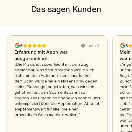
Das sagen Kunden
5
Luisa R.
5
Erfahrung mit Aeon war
Mein 
ausgezeichnet
war e
„Die Praxis ist super leicht mit dem Zug
„Ange
erreichbar, was sehr praktisch war, da ich
Buchu
nicht mit dem Auto anreisen musste. Vor
Begrüß
dem Scan wurde mir ein Nasenspray gegen
Zürich
meine Platzangst angeboten, was wirklich
mein B
geholfen hat, den Scan entspannt zu
schon 
erleben. Die Ergebnisse habe ich schnell und
als se
unkompliziert über die App erhalten. Absolut
Liebli
empfehlenswert für alle, die einen
Gerät 
präventiven Scan machen wollen!"
die Er
war ic
über d
nachvo